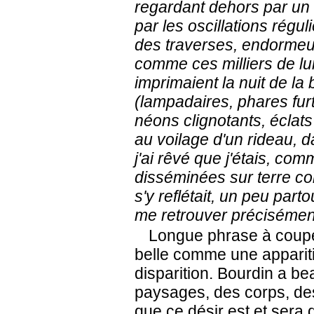
regardant dehors par un 
par les oscillations régul
des traverses, endormeu
comme ces milliers de lu
imprimaient la nuit de la 
(lampadaires, phares furt
néons clignotants, éclats
au voilage d'un rideau, d
j'ai rêvé que j'étais, co
disséminées sur terre co
s'y reflétait, un peu parto
me retrouver précisément
Longue phrase à couper,
belle comme une appariti
disparition. Bourdin a be
paysages, des corps, des
que ce désir est et sera 