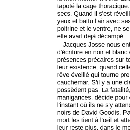
tapoté la cage thoracique
secs. Quand il s'est réveil
yeux et battu l'air avec s
poitrine et le ventre, ne s
elle avait déjà décampé…
Jacques Josse nous ent
d'écriture en noir et blan
présences précaires sur t
leur existence, quand cell
rêve éveillé qui tourne pr
cauchemar. S'il y a une clé
possèdent pas. La fatalit
manigances, décide pour e
l'instant où ils ne s'y at
noirs de David
Goodis. Pas
mort les tient à l'œil et a
leur reste plus, dans le m