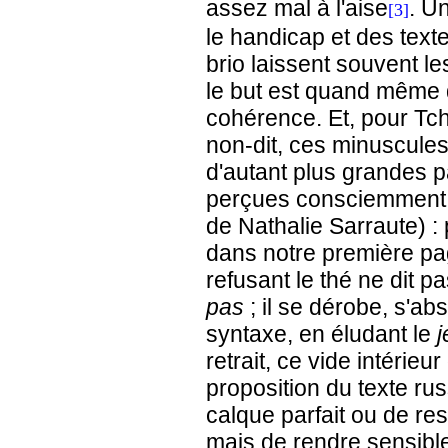
assez mal à l'aise
. U
[3]
le handicap et des text
brio laissent souvent 
le but est quand même d
cohérence. Et, pour Tch
non-dit, ces minuscules
d'autant plus grandes p
perçues consciemment (
de Nathalie Sarraute) 
dans notre première p
refusant le thé ne dit p
pas
; il se dérobe, s'a
syntaxe, en éludant le
j
retrait, ce vide intérieu
proposition du texte rus
calque parfait ou de re
mais de rendre sensible 