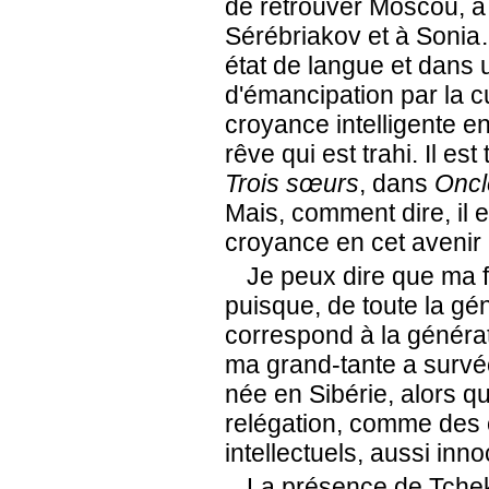
de retrouver Moscou, à
Sérébriakov et à Soni
état de langue et dans
d'émancipation par la c
croyance intelligente e
rêve qui est trahi. Il es
Trois sœurs
, dans
Oncl
Mais, comment dire, il es
croyance en cet avenir
Je peux dire que ma f
puisque, de toute la gén
correspond à la généra
ma grand-tante a survé
née en Sibérie, alors q
relégation, comme des c
intellectuels, aussi inn
La présence de Tchek