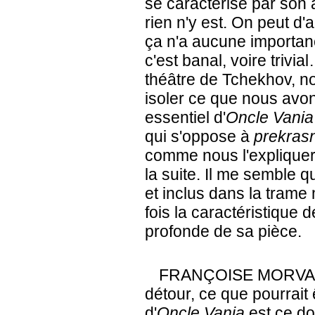
se caractérise par son a
rien n'y est. On peut d'a
ça n'a aucune importanc
c'est banal, voire trivia
théâtre de Tchekhov, n
isoler ce que nous avo
essentiel d'
Oncle Vania
qui s'oppose à
prekras
comme nous l'explique
la suite. Il me semble 
et inclus dans la trame
fois la caractéristique 
profonde de sa pièce.
FRANÇOISE MORVAN. 
détour, ce que pourrait 
d'
Oncle Vania
est ce do